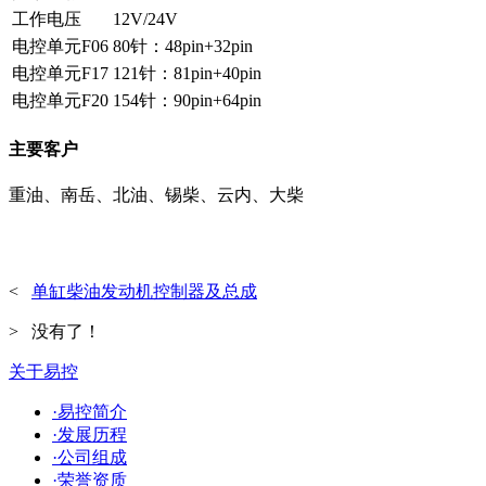
工作电压
12V/24V
电控单元F06
80针：48pin+32pin
电控单元F17
121针：81pin+40pin
电控单元F20
154针：90pin+64pin
主要客户
重油、南岳、北油、锡柴、云内、大柴
<
单缸柴油发动机控制器及总成
>
没有了！
关于易控
·易控简介
·发展历程
·公司组成
·荣誉资质